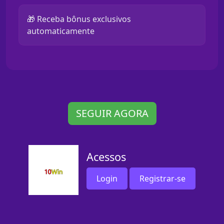
🎁 Receba bônus exclusivos
automaticamente
SEGUIR AGORA
Acessos
Login
Registrar-se