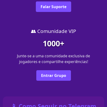
Falar Suporte
👥 Comunidade VIP
1000+
Junte-se a uma comunidade exclusiva de
jogadores e compartilhe experiências!
Entrar Grupo
📱 Como Seguir no Telegram