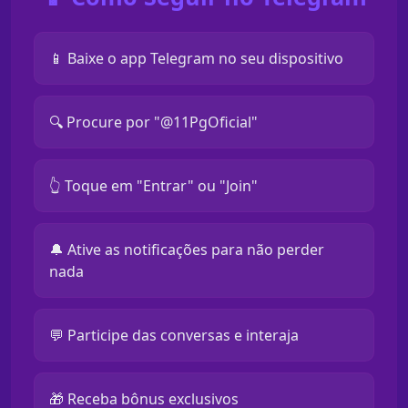
📱 Baixe o app Telegram no seu dispositivo
🔍 Procure por "@11PgOficial"
👆 Toque em "Entrar" ou "Join"
🔔 Ative as notificações para não perder
nada
💬 Participe das conversas e interaja
🎁 Receba bônus exclusivos