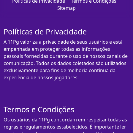
Políticas de Privacidade
Termos e Condições
Sitemap
Políticas de Privacidade
A 11Pg valoriza a privacidade de seus usuários e está
empenhada em proteger todas as informações
pessoais fornecidas durante o uso de nossos canais de
comunicação. Todos os dados coletados são utilizados
exclusivamente para fins de melhoria contínua da
experiência de nossos jogadores.
Termos e Condições
Os usuários da 11Pg concordam em respeitar todas as
regras e regulamentos estabelecidos. É importante ler