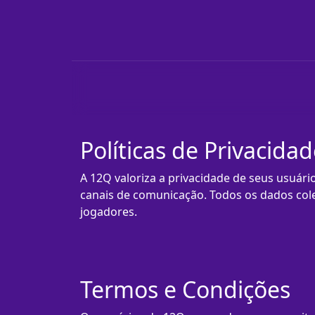
Políticas de Privacida
A 12Q valoriza a privacidade de seus usuár
canais de comunicação. Todos os dados cole
jogadores.
Termos e Condições