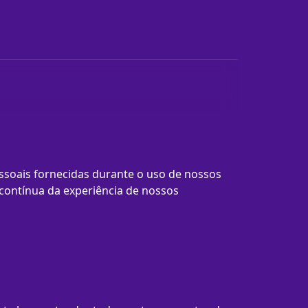
ssoais fornecidas durante o uso de nossos
 contínua da experiência de nossos