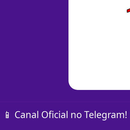
📱 Canal Oficial no Telegram!