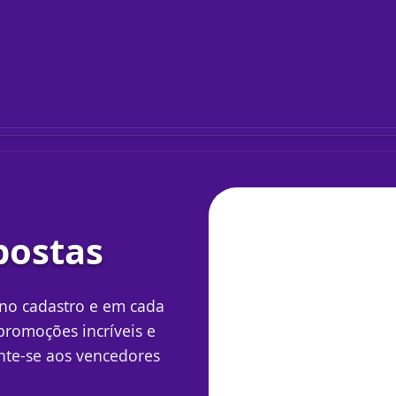
postas
no cadastro e em cada
promoções incríveis e
unte-se aos vencedores