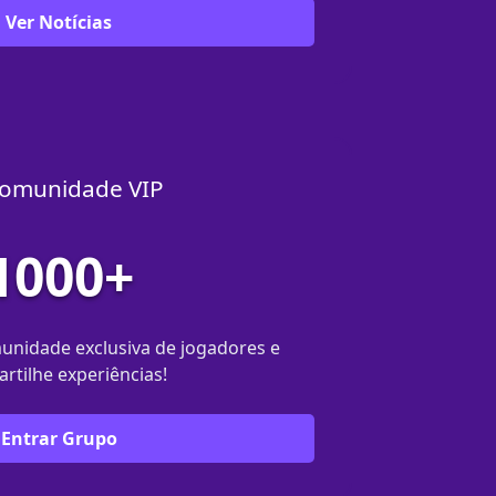
Ver Notícias
Comunidade VIP
1000+
unidade exclusiva de jogadores e
rtilhe experiências!
Entrar Grupo