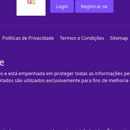
Login
Registrar-se
Políticas de Privacidade
Termos e Condições
Sitemap
de
ios e está empenhada em proteger todas as informações pe
tados são utilizados exclusivamente para fins de melhoria