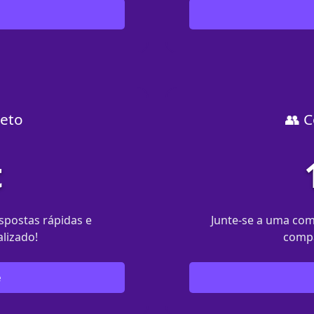
reto
👥 
t
espostas rápidas e
Junte-se a uma com
lizado!
compa
e