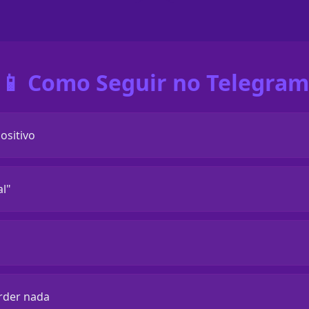
📱 Como Seguir no Telegram
ositivo
l"
erder nada