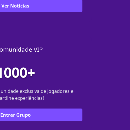
Ver Notícias
Comunidade VIP
1000+
unidade exclusiva de jogadores e
rtilhe experiências!
Entrar Grupo