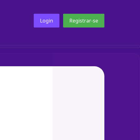
Login
Registrar-se