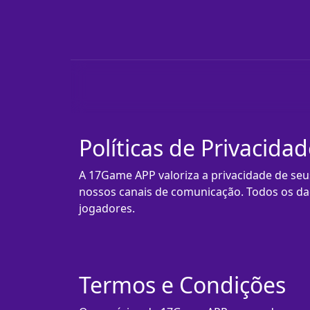
Políticas de Privacida
A 17Game APP valoriza a privacidade de se
nossos canais de comunicação. Todos os dad
jogadores.
Termos e Condições