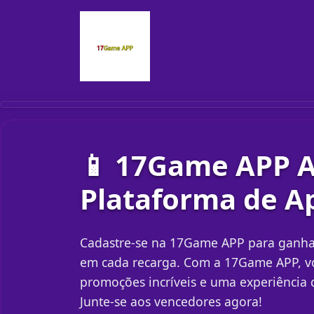
📱 17Game APP 
Plataforma de A
Cadastre-se na 17Game APP para ganha
em cada recarga. Com a 17Game APP, v
promoções incríveis e uma experiência d
Junte-se aos vencedores agora!