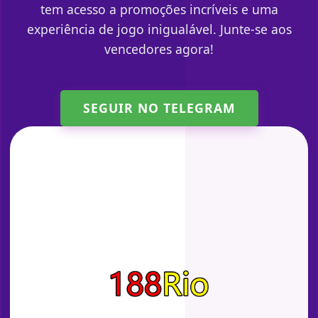
tem acesso a promoções incríveis e uma
experiência de jogo inigualável. Junte-se aos
vencedores agora!
SEGUIR NO TELEGRAM