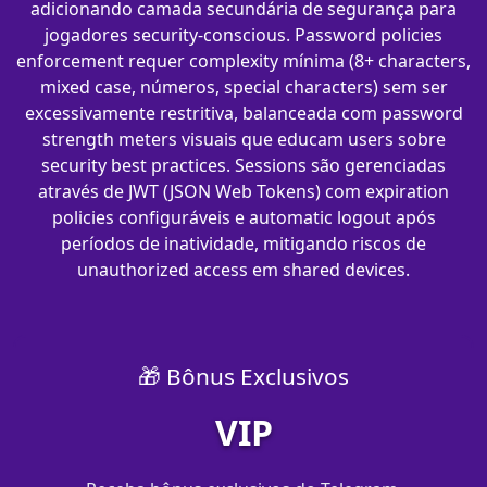
adicionando camada secundária de segurança para
jogadores security-conscious. Password policies
enforcement requer complexity mínima (8+ characters,
mixed case, números, special characters) sem ser
excessivamente restritiva, balanceada com password
strength meters visuais que educam users sobre
security best practices. Sessions são gerenciadas
através de JWT (JSON Web Tokens) com expiration
policies configuráveis e automatic logout após
períodos de inatividade, mitigando riscos de
unauthorized access em shared devices.
🎁 Bônus Exclusivos
VIP