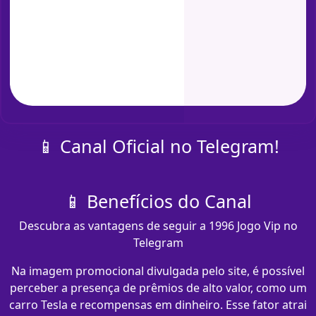
📱 Canal Oficial no Telegram!
📱 Benefícios do Canal
Descubra as vantagens de seguir a 1996 Jogo Vip no
Telegram
Na imagem promocional divulgada pelo site, é possível
perceber a presença de prêmios de alto valor, como um
carro Tesla e recompensas em dinheiro. Esse fator atrai