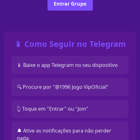
Entrar Grupo
📱 Como Seguir no Telegram
📱 Baixe o app Telegram no seu dispositivo
🔍 Procure por "@1996 Jogo VipOficial"
👆 Toque em "Entrar" ou "Join"
🔔 Ative as notificações para não perder
nada