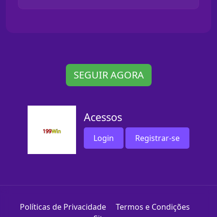
SEGUIR AGORA
Acessos
Login
Registrar-se
Políticas de Privacidade
Termos e Condições