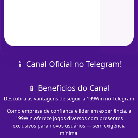
📱 Canal Oficial no Telegram!
📱 Benefícios do Canal
Descubra as vantagens de seguir a 199Win no Telegram
Como empresa de confiança e líder em experiência, a
199Win oferece jogos diversos com presentes
exclusivos para novos usuários — sem exigência
mínima.