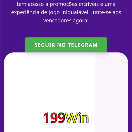
tem acesso a promoções incríveis e uma
experiência de jogo inigualável. Junte-se aos
vencedores agora!
SEGUIR NO TELEGRAM