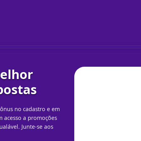
elhor
postas
bônus no cadastro e em
em acesso a promoções
ualável. Junte-se aos