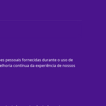
es pessoais fornecidas durante o uso de
elhoria contínua da experiência de nossos