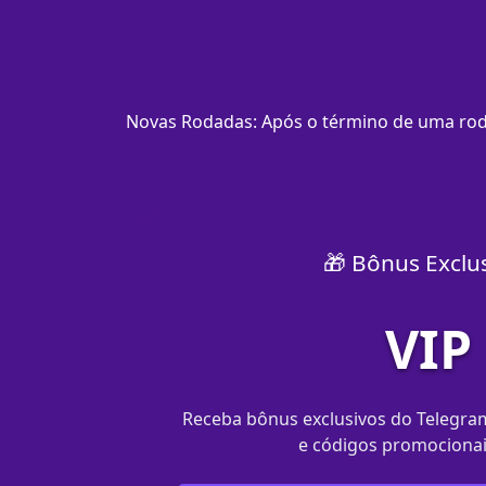
Novas Rodadas: Após o término de uma ro
🎁 Bônus Exclu
VIP
Receba bônus exclusivos do Telegra
e códigos promocionai