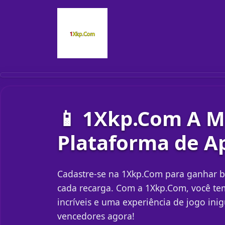
📱 1Xkp.Com A M
Plataforma de A
Cadastre-se na 1Xkp.Com para ganhar 
cada recarga. Com a 1Xkp.Com, você t
incríveis e uma experiência de jogo inig
vencedores agora!