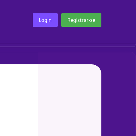
Login
Registrar-se