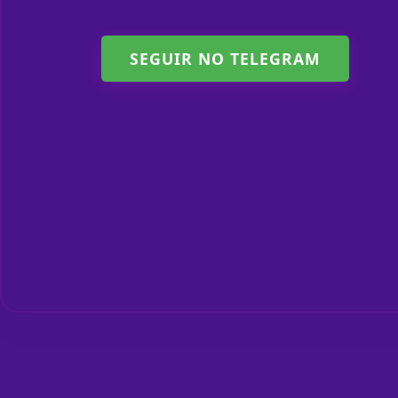
SEGUIR NO TELEGRAM