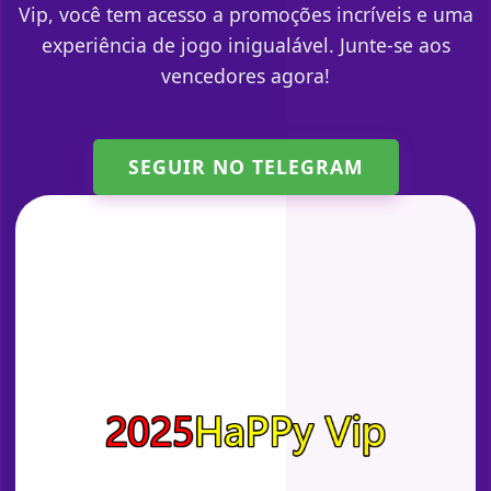
Vip, você tem acesso a promoções incríveis e uma
experiência de jogo inigualável. Junte-se aos
vencedores agora!
SEGUIR NO TELEGRAM