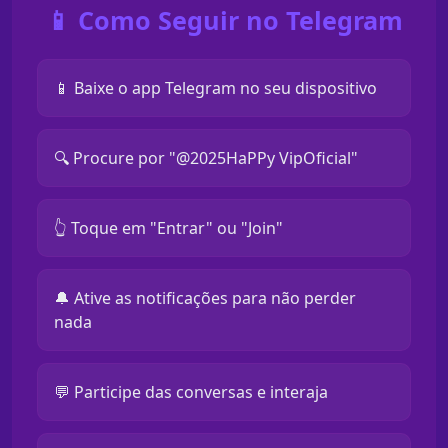
📱 Como Seguir no Telegram
📱 Baixe o app Telegram no seu dispositivo
🔍 Procure por "@2025HaPPy VipOficial"
👆 Toque em "Entrar" ou "Join"
🔔 Ative as notificações para não perder
nada
💬 Participe das conversas e interaja