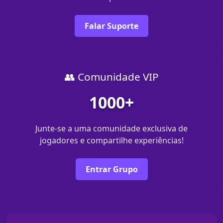
Falar Suporte
👥 Comunidade VIP
1000+
Junte-se a uma comunidade exclusiva de
jogadores e compartilhe experiências!
Entrar Grupo