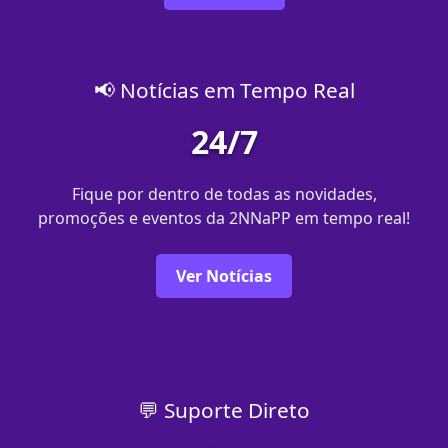
📢 Notícias em Tempo Real
24/7
Fique por dentro de todas as novidades,
promoções e eventos da 2NNaPP em tempo real!
Ver Notícias
💬 Suporte Direto