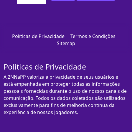
Políticas de Privacidade
Termos e Condições
Sitemap
Políticas de Privacidade
A 2NNaPP valoriza a privacidade de seus usuários e
está empenhada em proteger todas as informações
pessoais fornecidas durante o uso de nossos canais de
comunicação. Todos os dados coletados são utilizados
exclusivamente para fins de melhoria contínua da
experiência de nossos jogadores.