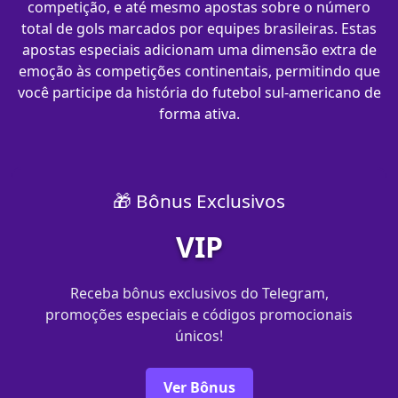
competição, e até mesmo apostas sobre o número
total de gols marcados por equipes brasileiras. Estas
apostas especiais adicionam uma dimensão extra de
emoção às competições continentais, permitindo que
você participe da história do futebol sul-americano de
forma ativa.
🎁 Bônus Exclusivos
VIP
Receba bônus exclusivos do Telegram,
promoções especiais e códigos promocionais
únicos!
Ver Bônus