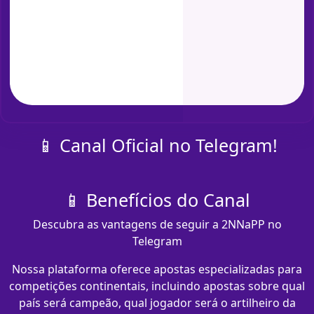
📱 Canal Oficial no Telegram!
📱 Benefícios do Canal
Descubra as vantagens de seguir a 2NNaPP no
Telegram
Nossa plataforma oferece apostas especializadas para
competições continentais, incluindo apostas sobre qual
país será campeão, qual jogador será o artilheiro da