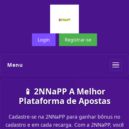
Login
Registrar-se
Menu
📱 2NNaPP A Melhor
Plataforma de Apostas
Cadastre-se na 2NNaPP para ganhar bônus no
cadastro e em cada recarga. Com a 2NNaPP, você