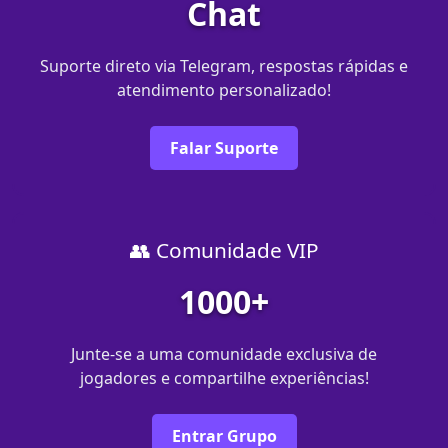
Chat
Suporte direto via Telegram, respostas rápidas e
atendimento personalizado!
Falar Suporte
👥 Comunidade VIP
1000+
Junte-se a uma comunidade exclusiva de
jogadores e compartilhe experiências!
Entrar Grupo