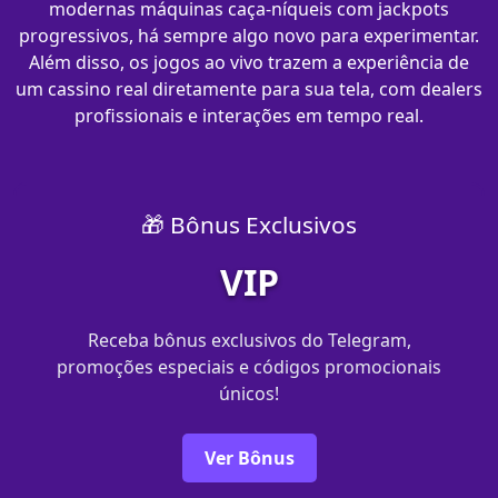
modernas máquinas caça-níqueis com jackpots
progressivos, há sempre algo novo para experimentar.
Além disso, os jogos ao vivo trazem a experiência de
um cassino real diretamente para sua tela, com dealers
profissionais e interações em tempo real.
🎁 Bônus Exclusivos
VIP
Receba bônus exclusivos do Telegram,
promoções especiais e códigos promocionais
únicos!
Ver Bônus