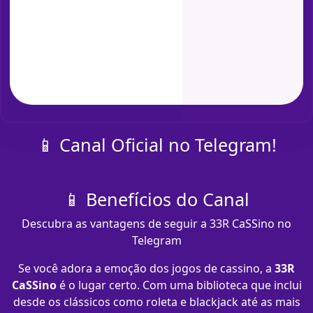
📱 Canal Oficial no Telegram!
📱 Benefícios do Canal
Descubra as vantagens de seguir a 33R CaSSino no
Telegram
Se você adora a emoção dos jogos de cassino, a
33R
CaSSino
é o lugar certo. Com uma biblioteca que inclui
desde os clássicos como roleta e blackjack até as mais