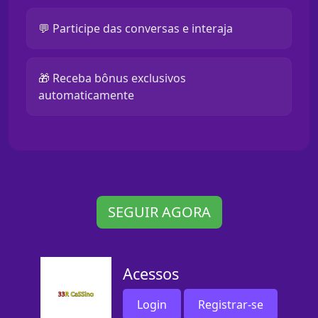
💬 Participe das conversas e interaja
🎁 Receba bônus exclusivos
automaticamente
SEGUIR AGORA
Acessos
Login
Registrar-se