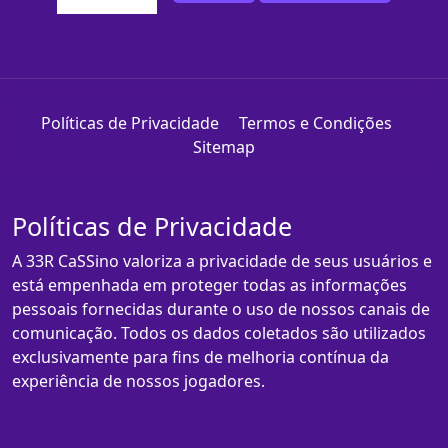
Políticas de Privacidade
Termos e Condições
Sitemap
Políticas de Privacidade
A 33R CaSSino valoriza a privacidade de seus usuários e
está empenhada em proteger todas as informações
pessoais fornecidas durante o uso de nossos canais de
comunicação. Todos os dados coletados são utilizados
exclusivamente para fins de melhoria contínua da
experiência de nossos jogadores.