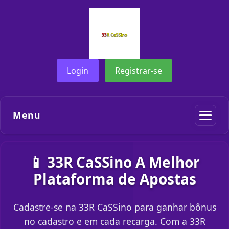
Login
Registrar-se
Menu
📱 33R CaSSino A Melhor
Plataforma de Apostas
Cadastre-se na 33R CaSSino para ganhar bônus
no cadastro e em cada recarga. Com a 33R