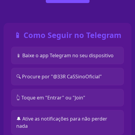
📱 Como Seguir no Telegram
📱 Baixe o app Telegram no seu dispositivo
🔍 Procure por "@33R CaSSinoOficial"
👆 Toque em "Entrar" ou "Join"
🔔 Ative as notificações para não perder
nada