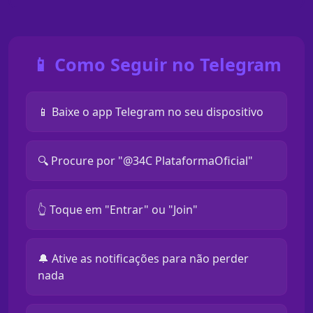
📱 Como Seguir no Telegram
📱 Baixe o app Telegram no seu dispositivo
🔍 Procure por "@34C PlataformaOficial"
👆 Toque em "Entrar" ou "Join"
🔔 Ative as notificações para não perder
nada