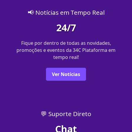
📢 Notícias em Tempo Real
24/7
Fique por dentro de todas as novidades,
promoções e eventos da 34C Plataforma em
tempo real!
Ver Notícias
💬 Suporte Direto
Chat