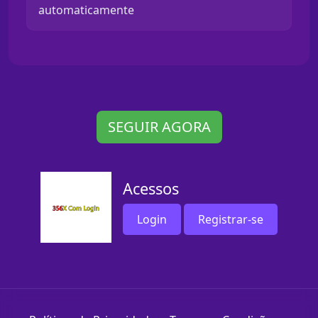
automaticamente
SEGUIR AGORA
Acessos
Login
Registrar-se