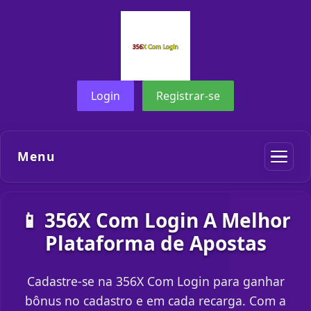
Login
Registrar-se
Menu
📱 356X Com Login A Melhor
Plataforma de Apostas
Cadastre-se na 356X Com Login para ganhar
bônus no cadastro e em cada recarga. Com a