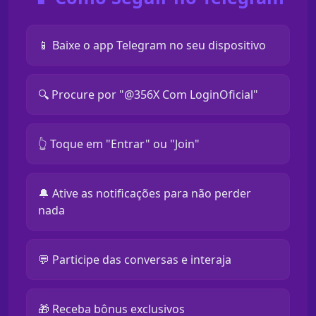
📱 Baixe o app Telegram no seu dispositivo
🔍 Procure por "@356X Com LoginOficial"
👆 Toque em "Entrar" ou "Join"
🔔 Ative as notificações para não perder
nada
💬 Participe das conversas e interaja
🎁 Receba bônus exclusivos