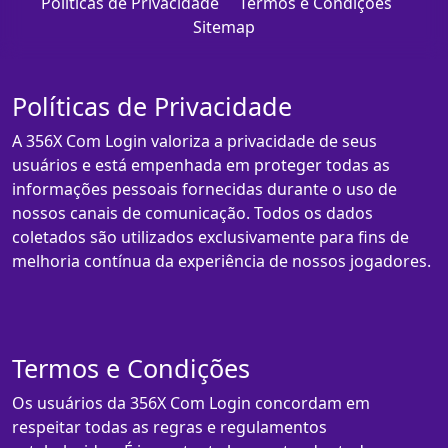
Políticas de Privacidade
Termos e Condições
Sitemap
Políticas de Privacidade
A 356X Com Login valoriza a privacidade de seus
usuários e está empenhada em proteger todas as
informações pessoais fornecidas durante o uso de
nossos canais de comunicação. Todos os dados
coletados são utilizados exclusivamente para fins de
melhoria contínua da experiência de nossos jogadores.
Termos e Condições
Os usuários da 356X Com Login concordam em
respeitar todas as regras e regulamentos