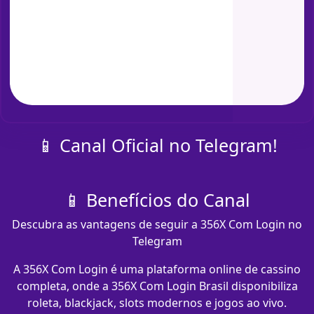
📱 Canal Oficial no Telegram!
📱 Benefícios do Canal
Descubra as vantagens de seguir a 356X Com Login no
Telegram
A 356X Com Login é uma plataforma online de cassino
completa, onde a 356X Com Login Brasil disponibiliza
roleta, blackjack, slots modernos e jogos ao vivo.