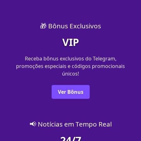
🎁 Bônus Exclusivos
VIP
Receba bônus exclusivos do Telegram,
promoções especiais e códigos promocionais
únicos!
Ver Bônus
📢 Notícias em Tempo Real
24/7