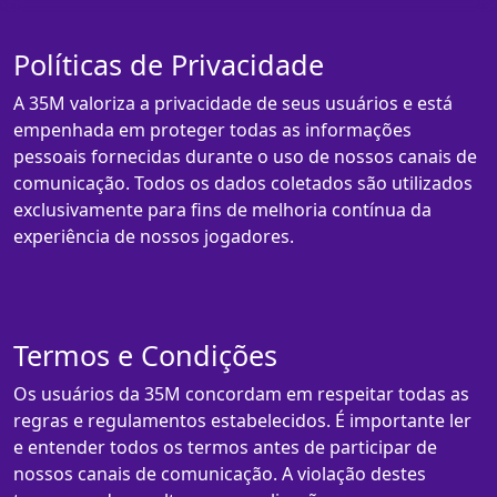
Políticas de Privacidade
A 35M valoriza a privacidade de seus usuários e está
empenhada em proteger todas as informações
pessoais fornecidas durante o uso de nossos canais de
comunicação. Todos os dados coletados são utilizados
exclusivamente para fins de melhoria contínua da
experiência de nossos jogadores.
Termos e Condições
Os usuários da 35M concordam em respeitar todas as
regras e regulamentos estabelecidos. É importante ler
e entender todos os termos antes de participar de
nossos canais de comunicação. A violação destes