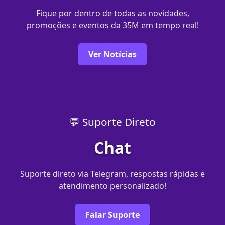
Fique por dentro de todas as novidades,
promoções e eventos da 35M em tempo real!
Ver Notícias
💬 Suporte Direto
Chat
Suporte direto via Telegram, respostas rápidas e
atendimento personalizado!
Falar Suporte