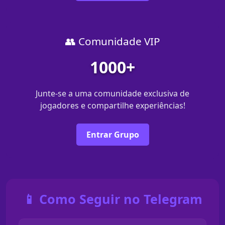
👥 Comunidade VIP
1000+
Junte-se a uma comunidade exclusiva de
jogadores e compartilhe experiências!
Entrar Grupo
📱 Como Seguir no Telegram