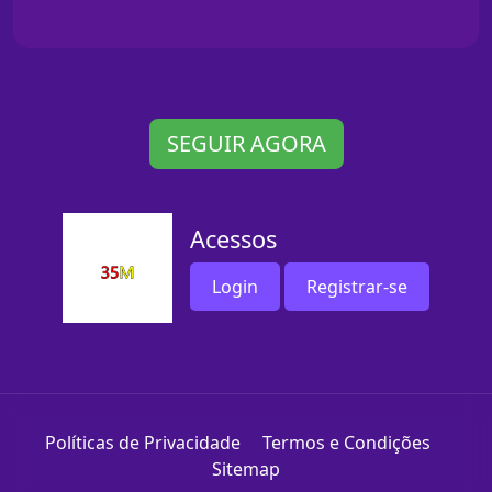
SEGUIR AGORA
Acessos
Login
Registrar-se
Políticas de Privacidade
Termos e Condições
Sitemap