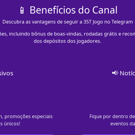
📱 Benefícios do Canal
Descubra as vantagens de seguir a 35T Jogo no Telegram
es, incluindo bônus de boas-vindas, rodadas grátis e rec
dos depósitos dos jogadores.
sivos
📢 Notí
m, promoções especiais
Fique por dentro d
s únicos!
eventos da