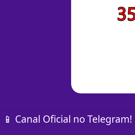
📱 Canal Oficial no Telegram!