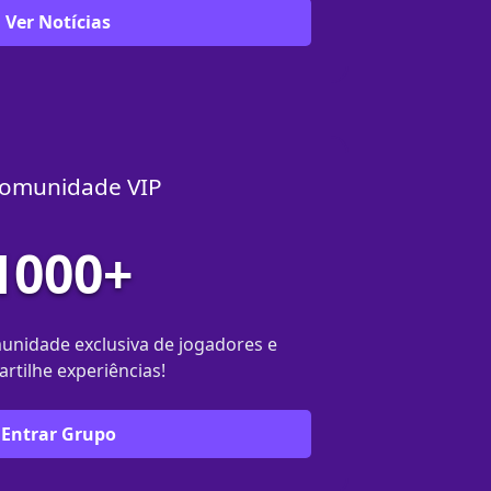
Ver Notícias
Comunidade VIP
1000+
unidade exclusiva de jogadores e
rtilhe experiências!
Entrar Grupo