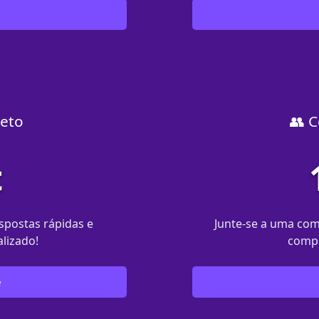
reto
👥 
t
espostas rápidas e
Junte-se a uma com
lizado!
compa
e