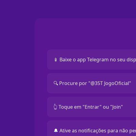
📱 Baixe o app Telegram no seu disp
🔍 Procure por "@35T JogoOficial"
👆 Toque em "Entrar" ou "Join"
🔔 Ative as notificações para não p