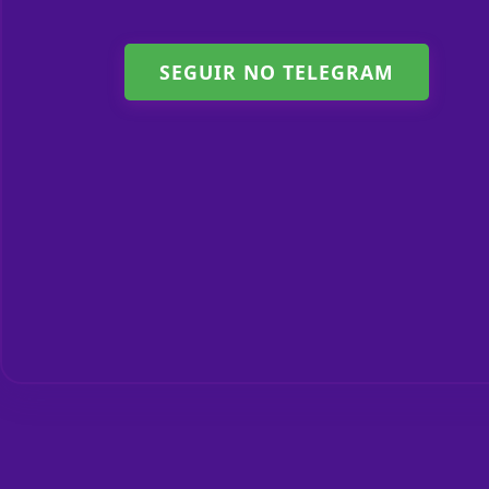
SEGUIR NO TELEGRAM