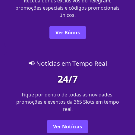
Receba bônus exclusivos do Telegram,
promoções especiais e códigos promocionais
únicos!
Ver Bônus
📢 Notícias em Tempo Real
24/7
Fique por dentro de todas as novidades,
promoções e eventos da 365 Slots em tempo
real!
Ver Notícias