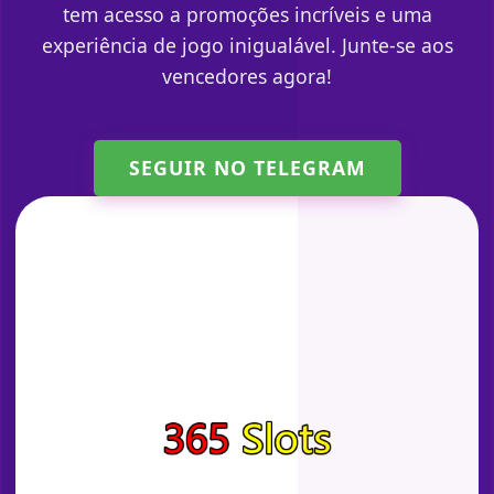
tem acesso a promoções incríveis e uma
experiência de jogo inigualável. Junte-se aos
vencedores agora!
SEGUIR NO TELEGRAM