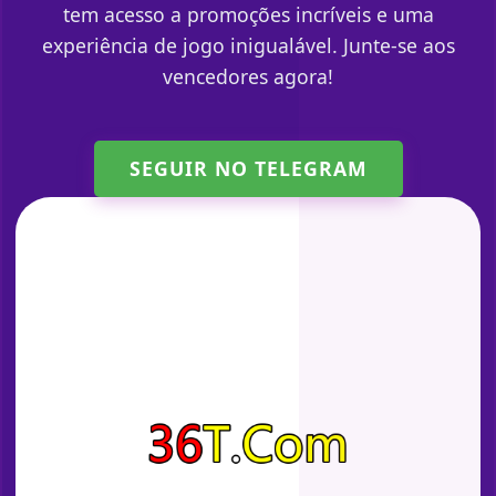
tem acesso a promoções incríveis e uma
experiência de jogo inigualável. Junte-se aos
vencedores agora!
SEGUIR NO TELEGRAM