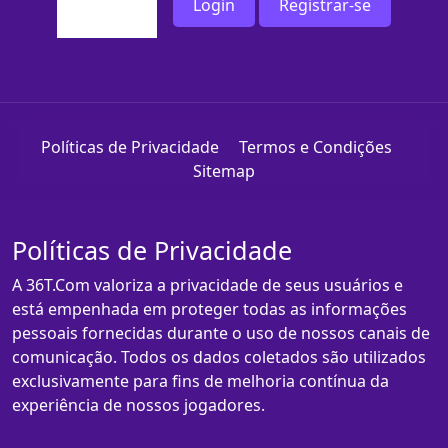
Login
Registrar-se
Políticas de Privacidade
Termos e Condições
Sitemap
Políticas de Privacidade
A 36T.Com valoriza a privacidade de seus usuários e
está empenhada em proteger todas as informações
pessoais fornecidas durante o uso de nossos canais de
comunicação. Todos os dados coletados são utilizados
exclusivamente para fins de melhoria contínua da
experiência de nossos jogadores.