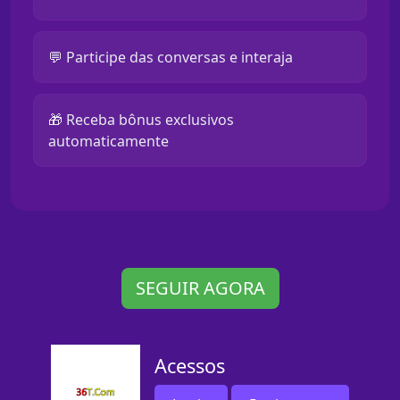
💬 Participe das conversas e interaja
🎁 Receba bônus exclusivos
automaticamente
SEGUIR AGORA
Acessos