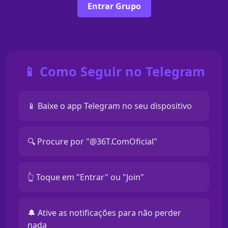
Entrar Grupo
📱 Como Seguir no Telegram
📱 Baixe o app Telegram no seu dispositivo
🔍 Procure por "@36T.ComOficial"
👆 Toque em "Entrar" ou "Join"
🔔 Ative as notificações para não perder
nada