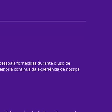
pessoais fornecidas durante o uso de
elhoria contínua da experiência de nossos