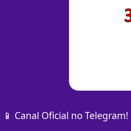
📱 Canal Oficial no Telegram!