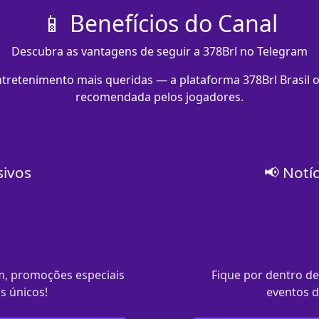
📱 Benefícios do Canal
Descubra as vantagens de seguir a 378Brl no Telegram
ntretenimento mais queridas — a plataforma 378Brl Brasil 
recomendada pelos jogadores.
sivos
📢 Notí
m, promoções especiais
Fique por dentro d
s únicos!
eventos d