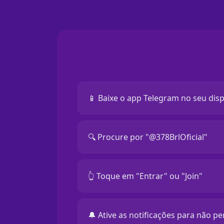
📱 Baixe o app Telegram no seu disp
🔍 Procure por "@378BrlOficial"
👆 Toque em "Entrar" ou "Join"
🔔 Ative as notificações para não p