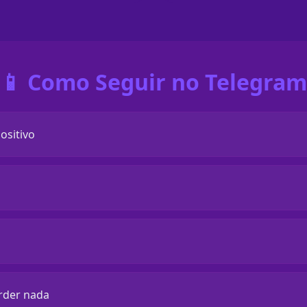
📱 Como Seguir no Telegram
ositivo
erder nada