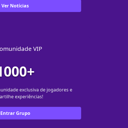
Ver Notícias
Comunidade VIP
1000+
unidade exclusiva de jogadores e
rtilhe experiências!
Entrar Grupo