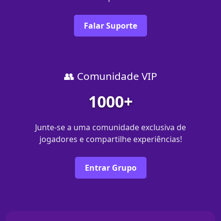
Falar Suporte
👥 Comunidade VIP
1000+
Junte-se a uma comunidade exclusiva de
jogadores e compartilhe experiências!
Entrar Grupo