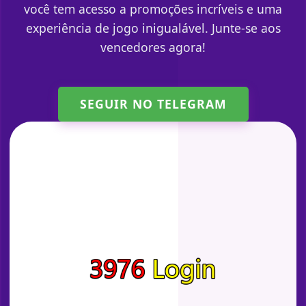
você tem acesso a promoções incríveis e uma
experiência de jogo inigualável. Junte-se aos
vencedores agora!
SEGUIR NO TELEGRAM