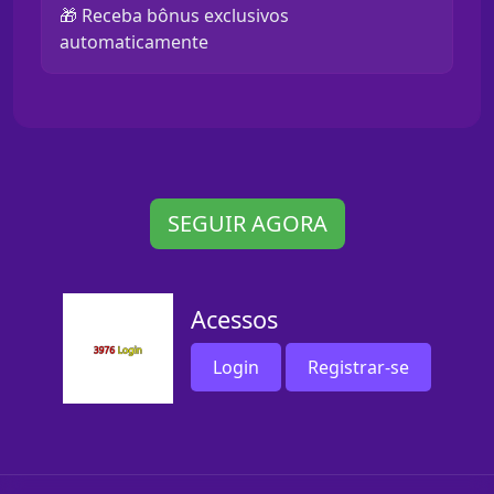
🎁 Receba bônus exclusivos
automaticamente
SEGUIR AGORA
Acessos
Login
Registrar-se