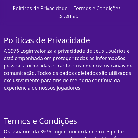
Políticas de Privacidade
Termos e Condições
Sitemap
Políticas de Privacidade
A 3976 Login valoriza a privacidade de seus usuários e
está empenhada em proteger todas as informações
pessoais fornecidas durante o uso de nossos canais de
comunicação. Todos os dados coletados são utilizados
exclusivamente para fins de melhoria contínua da
experiência de nossos jogadores.
Termos e Condições
Os usuários da 3976 Login concordam em respeitar