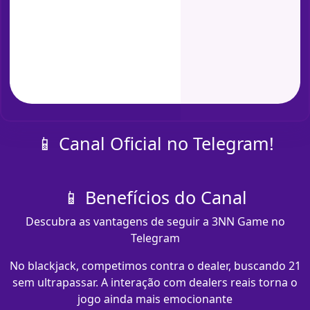
📱 Canal Oficial no Telegram!
📱 Benefícios do Canal
Descubra as vantagens de seguir a 3NN Game no
Telegram
No blackjack, competimos contra o dealer, buscando 21
sem ultrapassar. A interação com dealers reais torna o
jogo ainda mais emocionante