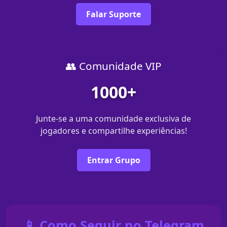
Falar Suporte
👥 Comunidade VIP
1000+
Junte-se a uma comunidade exclusiva de
jogadores e compartilhe experiências!
Entrar Grupo
📱 Como Seguir no Telegram