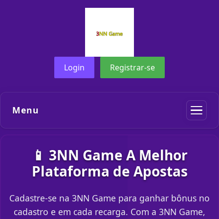
Login
Registrar-se
Menu
📱 3NN Game A Melhor
Plataforma de Apostas
Cadastre-se na 3NN Game para ganhar bônus no
cadastro e em cada recarga. Com a 3NN Game,