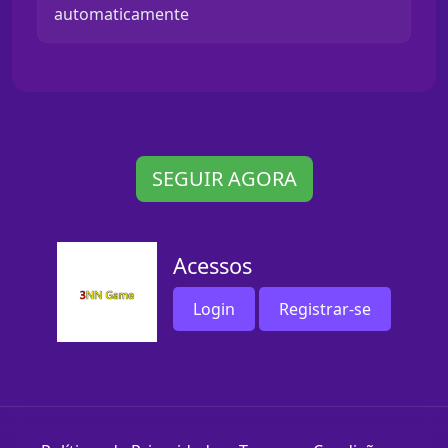
automaticamente
SEGUIR AGORA
Acessos
Login
Registrar-se