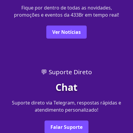
Fique por dentro de todas as novidades,
promoções e eventos da 433Br em tempo real!
Ver Notícias
💬 Suporte Direto
Chat
Suporte direto via Telegram, respostas rápidas e
atendimento personalizado!
Falar Suporte