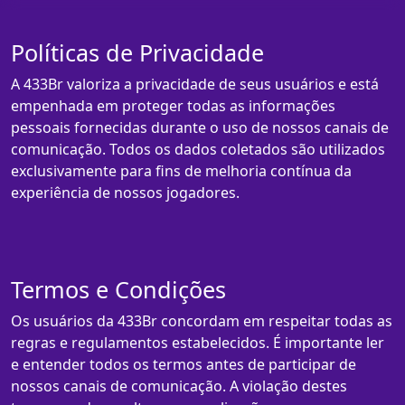
Políticas de Privacidade
A 433Br valoriza a privacidade de seus usuários e está
empenhada em proteger todas as informações
pessoais fornecidas durante o uso de nossos canais de
comunicação. Todos os dados coletados são utilizados
exclusivamente para fins de melhoria contínua da
experiência de nossos jogadores.
Termos e Condições
Os usuários da 433Br concordam em respeitar todas as
regras e regulamentos estabelecidos. É importante ler
e entender todos os termos antes de participar de
nossos canais de comunicação. A violação destes