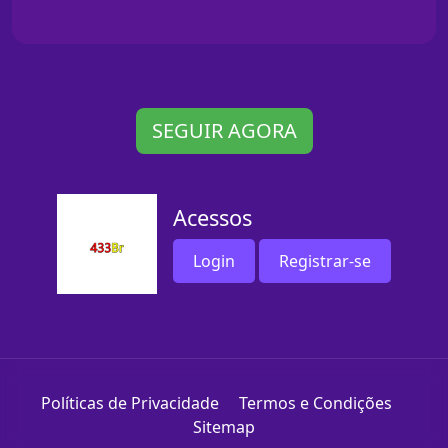
SEGUIR AGORA
Acessos
Login
Registrar-se
Políticas de Privacidade
Termos e Condições
Sitemap