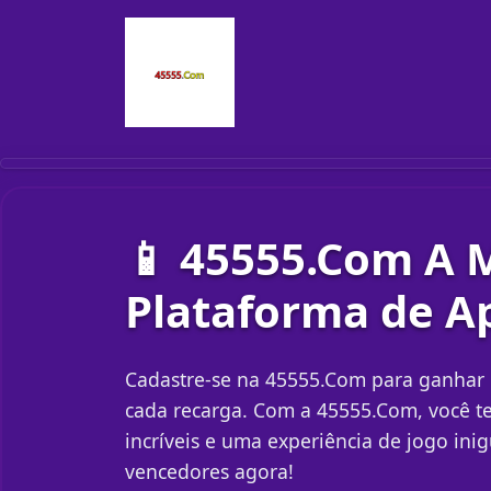
📱 45555.Com A 
Plataforma de A
Cadastre-se na 45555.Com para ganhar
cada recarga. Com a 45555.Com, você 
incríveis e uma experiência de jogo inig
vencedores agora!