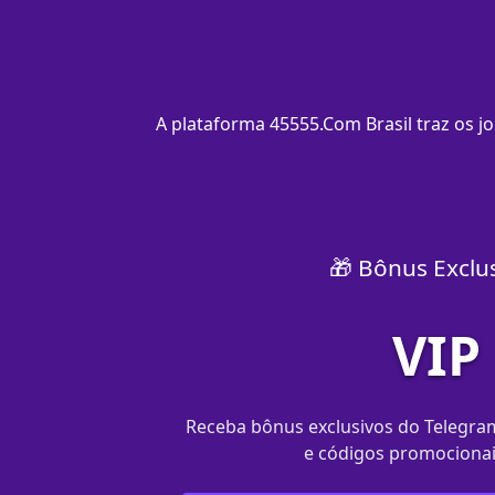
A plataforma 45555.Com Brasil traz os 
🎁 Bônus Exclu
VIP
Receba bônus exclusivos do Telegra
e códigos promocionai