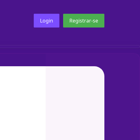
Login
Registrar-se