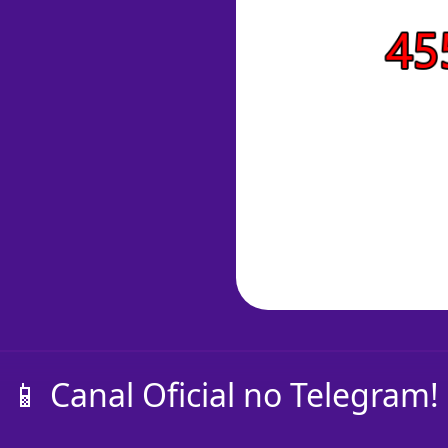
📱 Canal Oficial no Telegram!