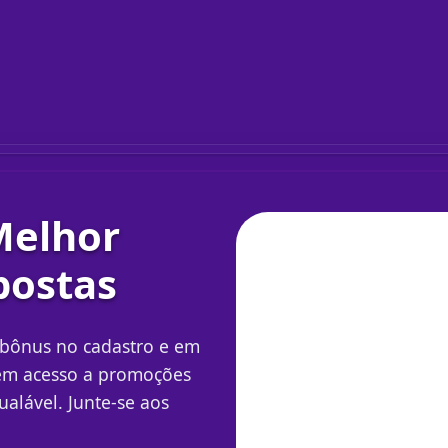
Melhor
postas
 bônus no cadastro e em
tem acesso a promoções
ualável. Junte-se aos