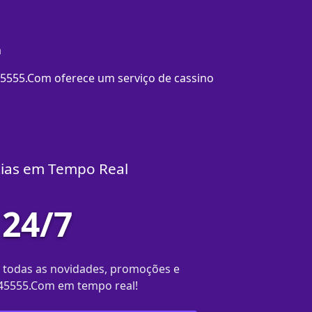
m
45555.Com oferece um serviço de cassino
cias em Tempo Real
24/7
e todas as novidades, promoções e
45555.Com em tempo real!