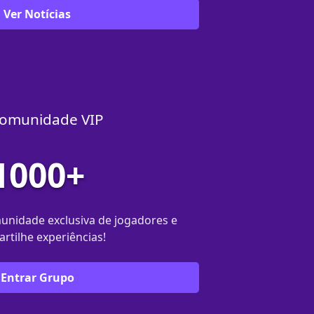
Ver Notícias
Comunidade VIP
1000+
unidade exclusiva de jogadores e
rtilhe experiências!
Entrar Grupo