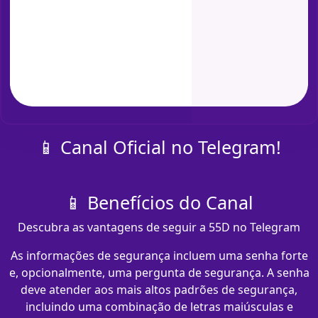
📱 Canal Oficial no Telegram!
📱 Benefícios do Canal
Descubra as vantagens de seguir a 55D no Telegram
As informações de segurança incluem uma senha forte
e, opcionalmente, uma pergunta de segurança. A senha
deve atender aos mais altos padrões de segurança,
incluindo uma combinação de letras maiúsculas e