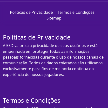
Políticas de Privacidade
Termos e Condições
Sitemap
Políticas de Privacidade
A 55D valoriza a privacidade de seus usuários e está
empenhada em proteger todas as informações
pessoais fornecidas durante o uso de nossos canais de
comunicação. Todos os dados coletados são utilizados
exclusivamente para fins de melhoria contínua da
experiência de nossos jogadores.
Termos e Condições