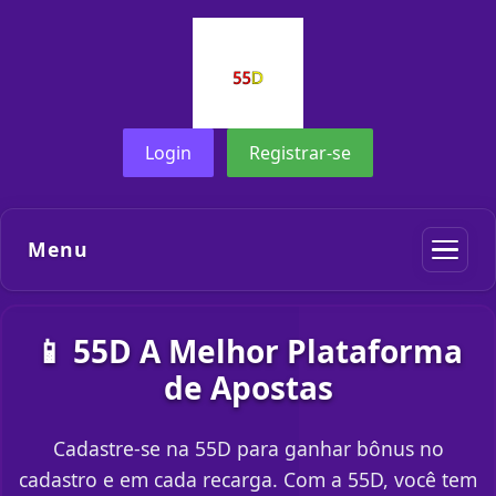
Login
Registrar-se
Menu
📱 55D A Melhor Plataforma
de Apostas
Cadastre-se na 55D para ganhar bônus no
cadastro e em cada recarga. Com a 55D, você tem