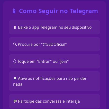
📱 Como Seguir no Telegram
📱 Baixe o app Telegram no seu dispositivo
🔍 Procure por "@55DOficial"
👆 Toque em "Entrar" ou "Join"
🔔 Ative as notificações para não perder
nada
💬 Participe das conversas e interaja