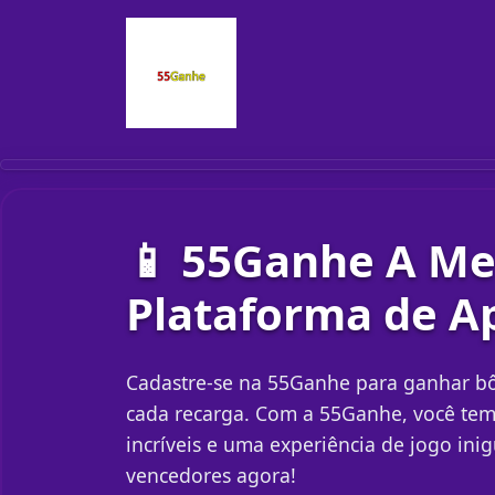
📱 55Ganhe A Me
Plataforma de A
Cadastre-se na 55Ganhe para ganhar b
cada recarga. Com a 55Ganhe, você te
incríveis e uma experiência de jogo inig
vencedores agora!