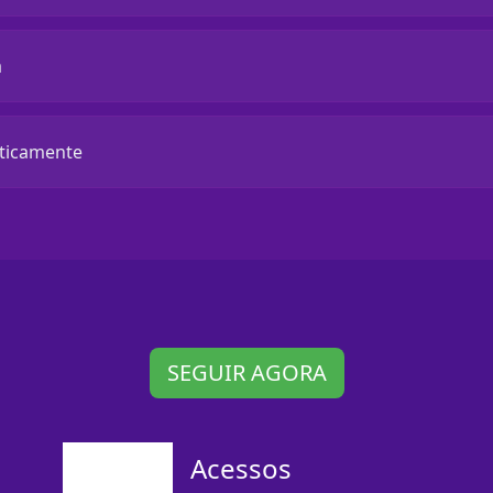
a
aticamente
SEGUIR AGORA
Acessos