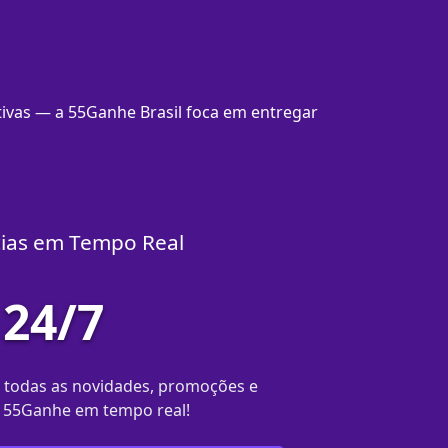
ivas — a 55Ganhe Brasil foca em entregar
cias em Tempo Real
24/7
e todas as novidades, promoções e
 55Ganhe em tempo real!