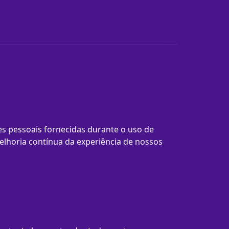
s pessoais fornecidas durante o uso de
elhoria contínua da experiência de nossos