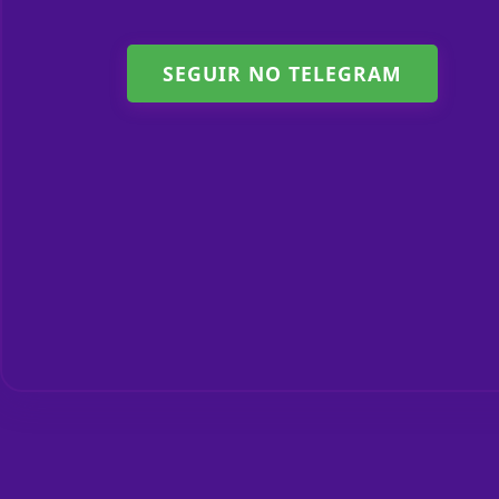
SEGUIR NO TELEGRAM