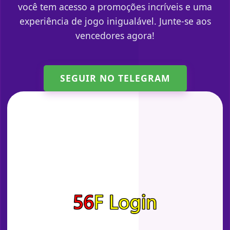
você tem acesso a promoções incríveis e uma
experiência de jogo inigualável. Junte-se aos
vencedores agora!
SEGUIR NO TELEGRAM