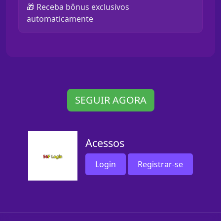
🎁 Receba bônus exclusivos
automaticamente
SEGUIR AGORA
Acessos
Login
Registrar-se