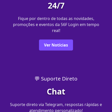
24/7
Fique por dentro de todas as novidades,
promoções e eventos da 56F Login em tempo
real!
Ver Notícias
💬 Suporte Direto
Chat
Suporte direto via Telegram, respostas rápidas e
atendimento personalizado!