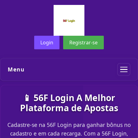
Login
Registrar-se
Menu
📱 56F Login A Melhor
Plataforma de Apostas
Cadastre-se na 56F Login para ganhar bônus no
cadastro e em cada recarga. Com a 56F Login,