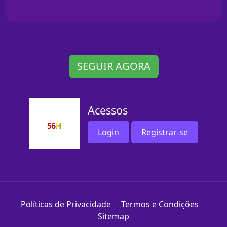
SEGUIR AGORA
Acessos
Login
Registrar-se
Políticas de Privacidade
Termos e Condições
Sitemap