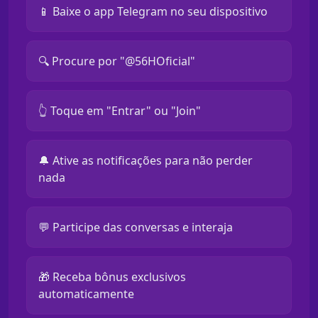
📱 Baixe o app Telegram no seu dispositivo
🔍 Procure por "@56HOficial"
👆 Toque em "Entrar" ou "Join"
🔔 Ative as notificações para não perder
nada
💬 Participe das conversas e interaja
🎁 Receba bônus exclusivos
automaticamente