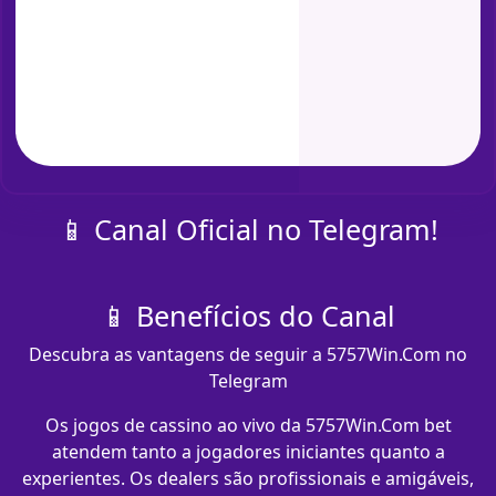
📱 Canal Oficial no Telegram!
📱 Benefícios do Canal
Descubra as vantagens de seguir a 5757Win.Com no
Telegram
Os jogos de cassino ao vivo da 5757Win.Com bet
atendem tanto a jogadores iniciantes quanto a
experientes. Os dealers são profissionais e amigáveis,