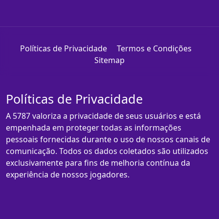
Políticas de Privacidade
Termos e Condições
Sitemap
Políticas de Privacidade
A 5787 valoriza a privacidade de seus usuários e está
empenhada em proteger todas as informações
pessoais fornecidas durante o uso de nossos canais de
comunicação. Todos os dados coletados são utilizados
exclusivamente para fins de melhoria contínua da
experiência de nossos jogadores.