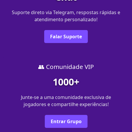
Suporte direto via Telegram, respostas rápidas e
atendimento personalizado!
Falar Suporte
👥 Comunidade VIP
1000+
Junte-se a uma comunidade exclusiva de
jogadores e compartilhe experiências!
Entrar Grupo