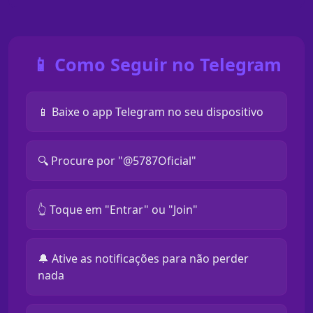
📱 Como Seguir no Telegram
📱 Baixe o app Telegram no seu dispositivo
🔍 Procure por "@5787Oficial"
👆 Toque em "Entrar" ou "Join"
🔔 Ative as notificações para não perder
nada