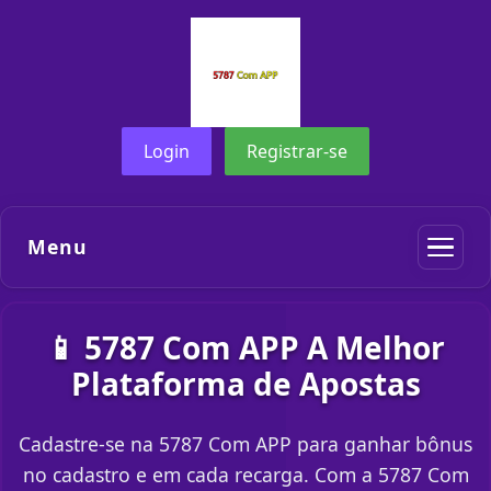
Login
Registrar-se
Menu
📱 5787 Com APP A Melhor
Plataforma de Apostas
Cadastre-se na 5787 Com APP para ganhar bônus
no cadastro e em cada recarga. Com a 5787 Com