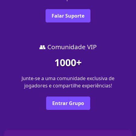
Falar Suporte
👥 Comunidade VIP
1000+
Junte-se a uma comunidade exclusiva de
jogadores e compartilhe experiências!
Entrar Grupo