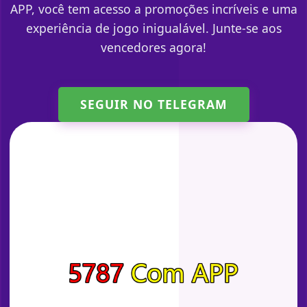
APP, você tem acesso a promoções incríveis e uma
experiência de jogo inigualável. Junte-se aos
vencedores agora!
SEGUIR NO TELEGRAM