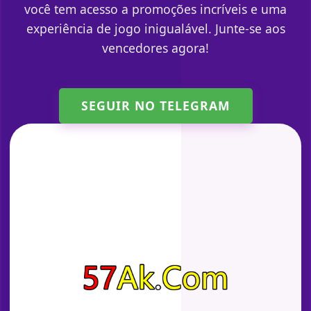
você tem acesso a promoções incríveis e uma
experiência de jogo inigualável. Junte-se aos
vencedores agora!
SEGUIR NO TELEGRAM