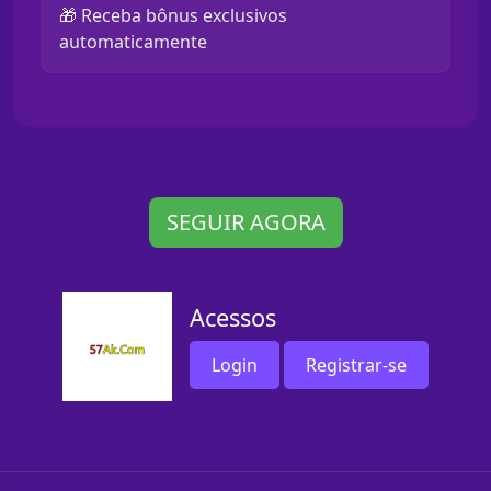
🎁 Receba bônus exclusivos
automaticamente
SEGUIR AGORA
Acessos
Login
Registrar-se