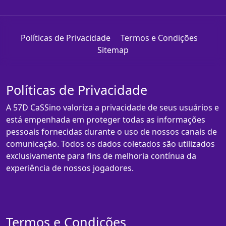
Políticas de Privacidade
Termos e Condições
Sitemap
Políticas de Privacidade
A 57D CaSSino valoriza a privacidade de seus usuários e
está empenhada em proteger todas as informações
pessoais fornecidas durante o uso de nossos canais de
comunicação. Todos os dados coletados são utilizados
exclusivamente para fins de melhoria contínua da
experiência de nossos jogadores.
Termos e Condições