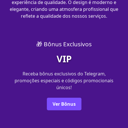
experiência de qualidade. O design é moderno e
elegante, criando uma atmosfera profissional que
reflete a qualidade dos nossos serviços.
🎁 Bônus Exclusivos
VIP
Receba bônus exclusivos do Telegram,
promoções especiais e códigos promocionais
únicos!
Ver Bônus