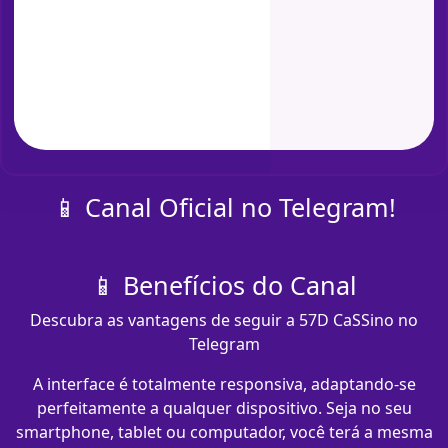
📱 Canal Oficial no Telegram!
📱 Benefícios do Canal
Descubra as vantagens de seguir a 57D CaSSino no
Telegram
A interface é totalmente responsiva, adaptando-se
perfeitamente a qualquer dispositivo. Seja no seu
smartphone, tablet ou computador, você terá a mesma