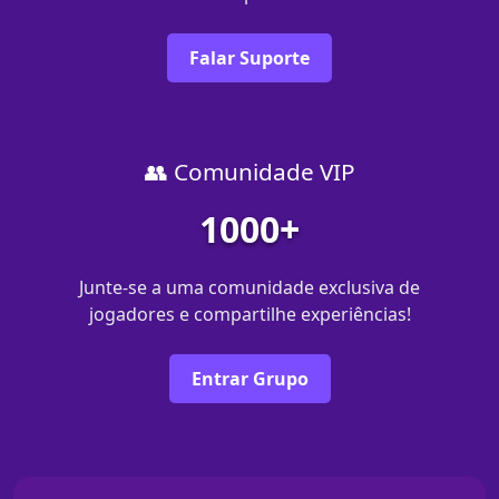
Falar Suporte
👥 Comunidade VIP
1000+
Junte-se a uma comunidade exclusiva de
jogadores e compartilhe experiências!
Entrar Grupo