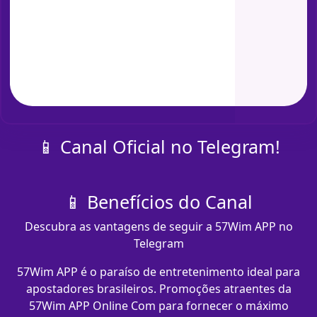
📱 Canal Oficial no Telegram!
📱 Benefícios do Canal
Descubra as vantagens de seguir a 57Wim APP no
Telegram
57Wim APP é o paraíso de entretenimento ideal para
apostadores brasileiros. Promoções atraentes da
57Wim APP Online Com para fornecer o máximo