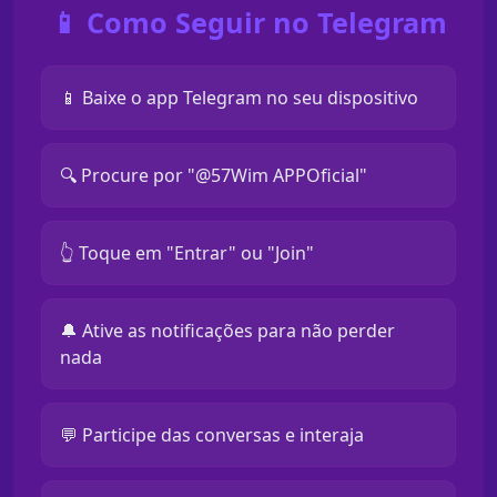
📱 Como Seguir no Telegram
📱 Baixe o app Telegram no seu dispositivo
🔍 Procure por "@57Wim APPOficial"
👆 Toque em "Entrar" ou "Join"
🔔 Ative as notificações para não perder
nada
💬 Participe das conversas e interaja