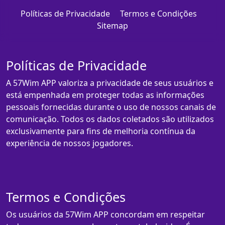
Políticas de Privacidade
Termos e Condições
Sitemap
Políticas de Privacidade
A 57Wim APP valoriza a privacidade de seus usuários e
está empenhada em proteger todas as informações
pessoais fornecidas durante o uso de nossos canais de
comunicação. Todos os dados coletados são utilizados
exclusivamente para fins de melhoria contínua da
experiência de nossos jogadores.
Termos e Condições
Os usuários da 57Wim APP concordam em respeitar