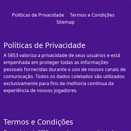
Políticas de Privacidade
Termos e Condições
Sitemap
Políticas de Privacidade
A 5853 valoriza a privacidade de seus usuários e está
empenhada em proteger todas as informações
pessoais fornecidas durante o uso de nossos canais de
comunicação. Todos os dados coletados são utilizados
exclusivamente para fins de melhoria contínua da
experiência de nossos jogadores.
Termos e Condições