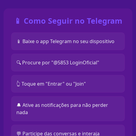
📱 Como Seguir no Telegram
📱 Baixe o app Telegram no seu dispositivo
🔍 Procure por "@5853 LoginOficial"
👆 Toque em "Entrar" ou "Join"
🔔 Ative as notificações para não perder
nada
💬 Participe das conversas e interaja