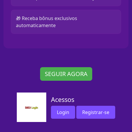
🎁 Receba bônus exclusivos
automaticamente
SEGUIR AGORA
Acessos
Login
Registrar-se