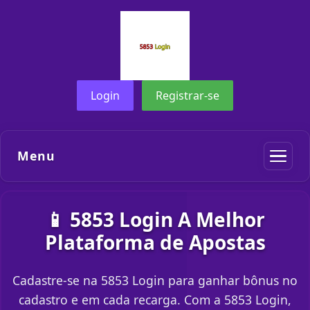
Login
Registrar-se
Menu
📱 5853 Login A Melhor
Plataforma de Apostas
Cadastre-se na 5853 Login para ganhar bônus no
cadastro e em cada recarga. Com a 5853 Login,