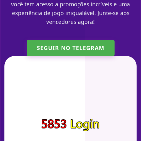
você tem acesso a promoções incríveis e uma
experiência de jogo inigualável. Junte-se aos
vencedores agora!
SEGUIR NO TELEGRAM