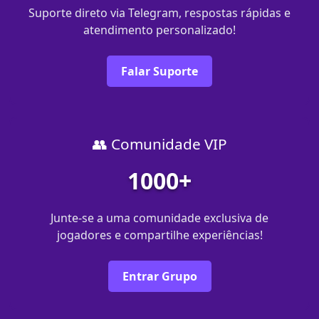
Suporte direto via Telegram, respostas rápidas e
atendimento personalizado!
Falar Suporte
👥 Comunidade VIP
1000+
Junte-se a uma comunidade exclusiva de
jogadores e compartilhe experiências!
Entrar Grupo