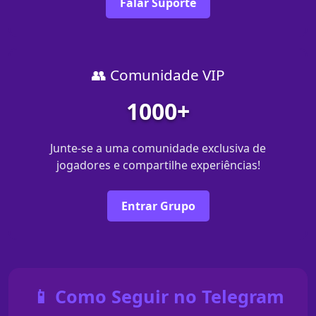
Falar Suporte
👥 Comunidade VIP
1000+
Junte-se a uma comunidade exclusiva de
jogadores e compartilhe experiências!
Entrar Grupo
📱 Como Seguir no Telegram