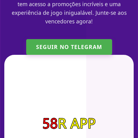
tem acesso a promoções incríveis e uma
experiência de jogo inigualável. Junte-se aos
vencedores agora!
SEGUIR NO TELEGRAM