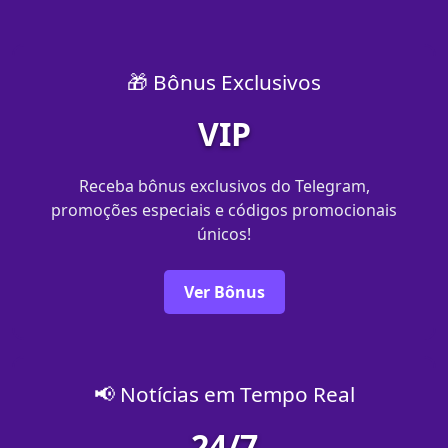
🎁 Bônus Exclusivos
VIP
Receba bônus exclusivos do Telegram,
promoções especiais e códigos promocionais
únicos!
Ver Bônus
📢 Notícias em Tempo Real
24/7