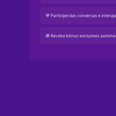
💬 Participe das conversas e interaj
🎁 Receba bônus exclusivos autom