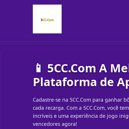
📱 5CC.Com A Me
Plataforma de A
Cadastre-se na 5CC.Com para ganhar b
cada recarga. Com a 5CC.Com, você te
incríveis e uma experiência de jogo inig
vencedores agora!