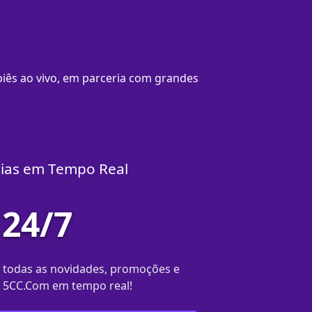
piês ao vivo, em parceria com grandes
cias em Tempo Real
24/7
e todas as novidades, promoções e
 5CC.Com em tempo real!