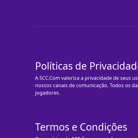
Políticas de Privacida
A 5CC.Com valoriza a privacidade de seus 
nossos canais de comunicação. Todos os dad
jogadores.
Termos e Condições