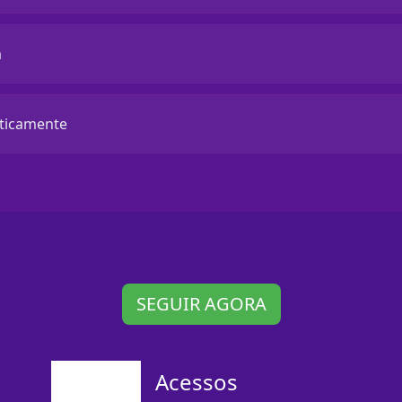
a
aticamente
SEGUIR AGORA
Acessos