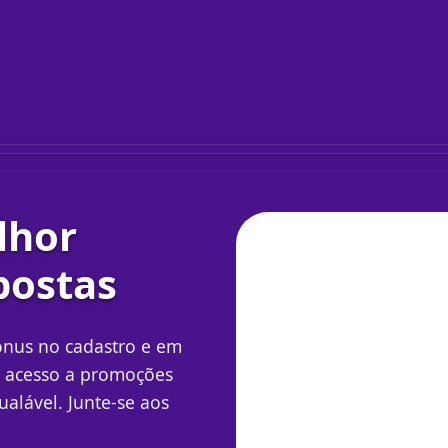
lhor
postas
ônus no cadastro e em
m acesso a promoções
ualável. Junte-se aos