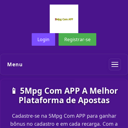
Login
Registrar-se
Menu
📱 5Mpg Com APP A Melhor
Plataforma de Apostas
Cadastre-se na 5Mpg Com APP para ganhar
bônus no cadastro e em cada recarga. Com a