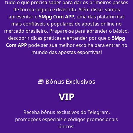
tudo o que precisa saber para dar os primeiros passos
de forma segura e divertida. Além disso, vamos
apresentar o
5Mpg Com APP
, uma das plataformas
mais confiáveis e populares de apostas online no
mercado brasileiro. Prepare-se para aprender o básico,
descobrir dicas práticas e entender por que o
5Mpg
Com APP
pode ser sua melhor escolha para entrar no
mundo das apostas esportivas!
🎁 Bônus Exclusivos
VIP
Receba bônus exclusivos do Telegram,
promoções especiais e códigos promocionais
únicos!