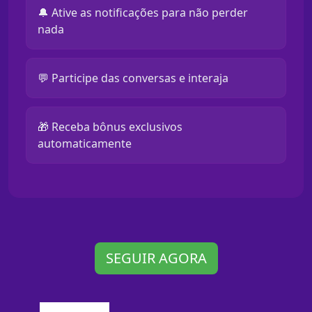
🔔 Ative as notificações para não perder
nada
💬 Participe das conversas e interaja
🎁 Receba bônus exclusivos
automaticamente
SEGUIR AGORA