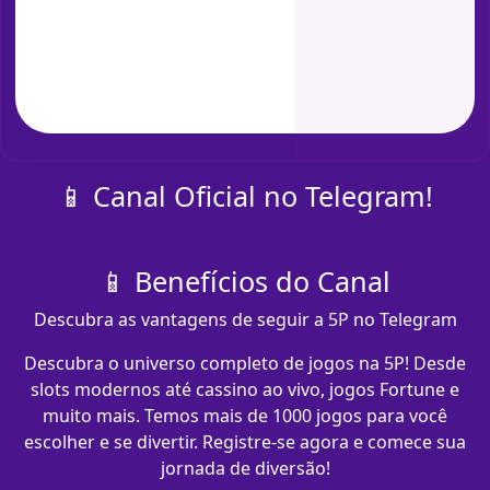
📱 Canal Oficial no Telegram!
📱 Benefícios do Canal
Descubra as vantagens de seguir a 5P no Telegram
Descubra o universo completo de jogos na 5P! Desde
slots modernos até cassino ao vivo, jogos Fortune e
muito mais. Temos mais de 1000 jogos para você
escolher e se divertir. Registre-se agora e comece sua
jornada de diversão!