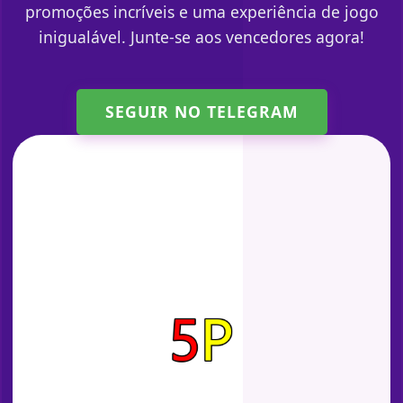
promoções incríveis e uma experiência de jogo
inigualável. Junte-se aos vencedores agora!
SEGUIR NO TELEGRAM