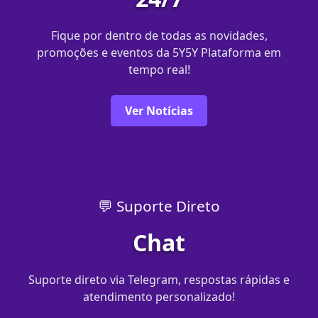
Fique por dentro de todas as novidades,
promoções e eventos da 5Y5Y Plataforma em
tempo real!
Ver Notícias
💬 Suporte Direto
Chat
Suporte direto via Telegram, respostas rápidas e
atendimento personalizado!