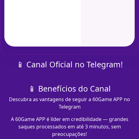
📱 Canal Oficial no Telegram!
📱 Benefícios do Canal
Descubra as vantagens de seguir a 60Game APP no
Telegram
A 60Game APP é líder em credibilidade — grandes
saques processados em até 3 minutos, sem
preocupações!