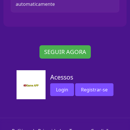
automaticamente
SEGUIR AGORA
Acessos
Login
Registrar-se