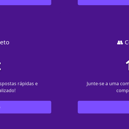
reto
👥 
t
espostas rápidas e
Junte-se a uma com
lizado!
compa
e