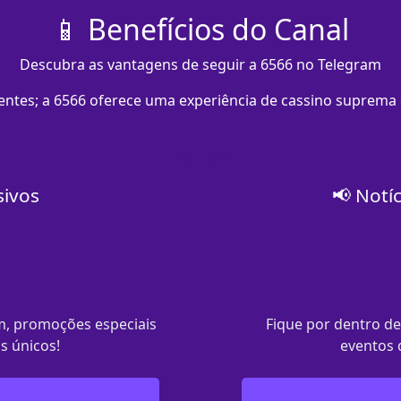
📱 Benefícios do Canal
Descubra as vantagens de seguir a 6566 no Telegram
entes; a 6566 oferece uma experiência de cassino suprema 
sivos
📢 Notí
m, promoções especiais
Fique por dentro d
s únicos!
eventos 