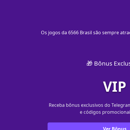
Os jogos da 6566 Brasil são sempre atra
🎁 Bônus Exclu
VIP
Receba bônus exclusivos do Telegra
e códigos promocionai
Ver Bônus