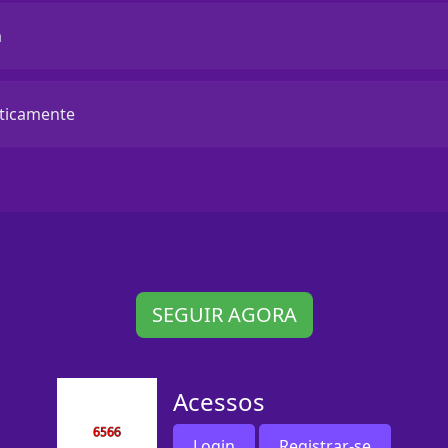
a
aticamente
SEGUIR AGORA
Acessos
Login
Registrar-se