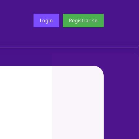
Login
Registrar-se