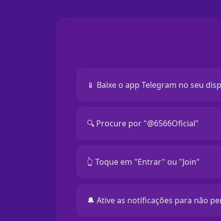
📱 Baixe o app Telegram no seu disp
🔍 Procure por "@6566Oficial"
👆 Toque em "Entrar" ou "Join"
🔔 Ative as notificações para não p