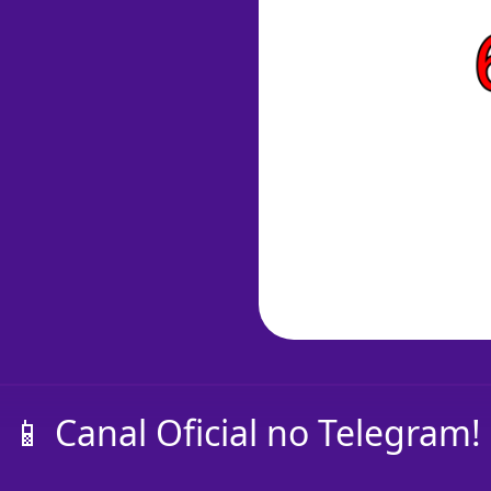
📱 Canal Oficial no Telegram!