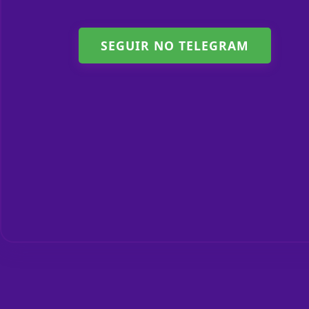
SEGUIR NO TELEGRAM