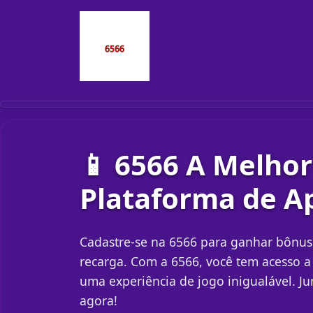
📱 6566 A Melhor
Plataforma de A
Cadastre-se na 6566 para ganhar bônus
recarga. Com a 6566, você tem acesso a
uma experiência de jogo inigualável. J
agora!