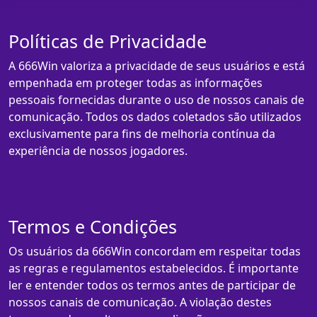
Políticas de Privacidade
A 666Win valoriza a privacidade de seus usuários e está
empenhada em proteger todas as informações
pessoais fornecidas durante o uso de nossos canais de
comunicação. Todos os dados coletados são utilizados
exclusivamente para fins de melhoria contínua da
experiência de nossos jogadores.
Termos e Condições
Os usuários da 666Win concordam em respeitar todas
as regras e regulamentos estabelecidos. É importante
ler e entender todos os termos antes de participar de
nossos canais de comunicação. A violação destes