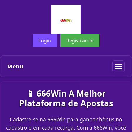
Login
Registrar-se
Menu
📱 666Win A Melhor
Plataforma de Apostas
Cadastre-se na 666Win para ganhar bônus no
cadastro e em cada recarga. Com a 666Win, você