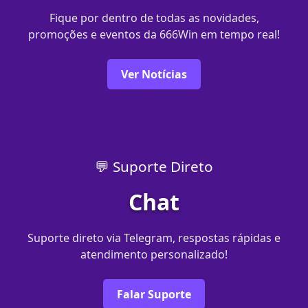
Fique por dentro de todas as novidades,
promoções e eventos da 666Win em tempo real!
Ver Notícias
💬 Suporte Direto
Chat
Suporte direto via Telegram, respostas rápidas e
atendimento personalizado!
Falar Suporte