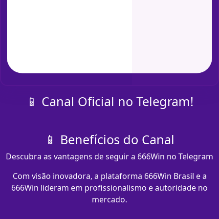
📱 Canal Oficial no Telegram!
📱 Benefícios do Canal
Descubra as vantagens de seguir a 666Win no Telegram
Com visão inovadora, a plataforma 666Win Brasil e a
666Win lideram em profissionalismo e autoridade no
mercado.