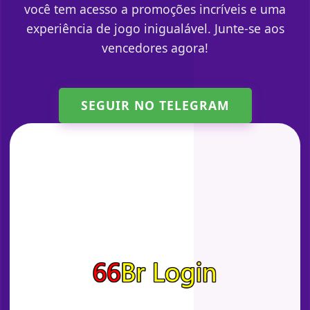
você tem acesso a promoções incríveis e uma
experiência de jogo inigualável. Junte-se aos
vencedores agora!
SEGUIR NO TELEGRAM