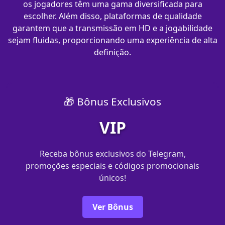
os jogadores têm uma gama diversificada para
escolher. Além disso, plataformas de qualidade
garantem que a transmissão em HD e a jogabilidade
sejam fluidas, proporcionando uma experiência de alta
definição.
🎁 Bônus Exclusivos
VIP
Receba bônus exclusivos do Telegram,
promoções especiais e códigos promocionais
únicos!
Ver Bônus