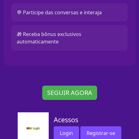
💬 Participe das conversas e interaja
🎁 Receba bônus exclusivos
automaticamente
SEGUIR AGORA
Acessos
Login
Registrar-se