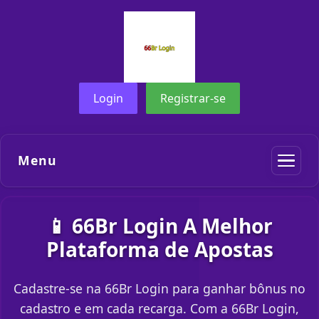
Login
Registrar-se
Menu
📱 66Br Login A Melhor
Plataforma de Apostas
Cadastre-se na 66Br Login para ganhar bônus no
cadastro e em cada recarga. Com a 66Br Login,