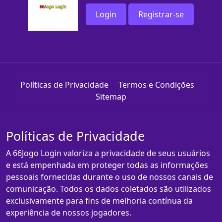
Login
Registrar-se
Políticas de Privacidade
Termos e Condições
Sitemap
Políticas de Privacidade
A 66Jogo Login valoriza a privacidade de seus usuários
e está empenhada em proteger todas as informações
pessoais fornecidas durante o uso de nossos canais de
comunicação. Todos os dados coletados são utilizados
exclusivamente para fins de melhoria contínua da
experiência de nossos jogadores.