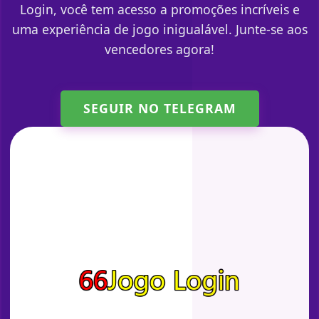
Login, você tem acesso a promoções incríveis e
uma experiência de jogo inigualável. Junte-se aos
vencedores agora!
SEGUIR NO TELEGRAM