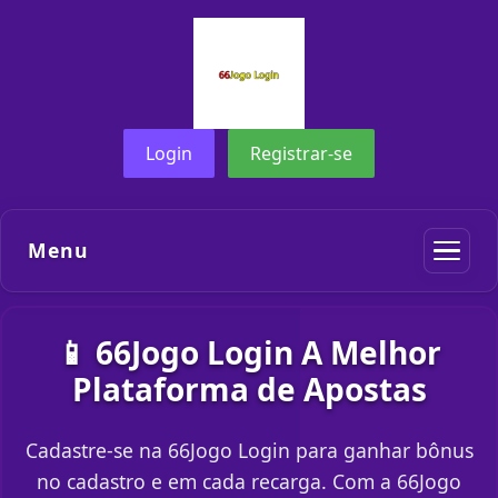
Login
Registrar-se
Menu
📱 66Jogo Login A Melhor
Plataforma de Apostas
Cadastre-se na 66Jogo Login para ganhar bônus
no cadastro e em cada recarga. Com a 66Jogo