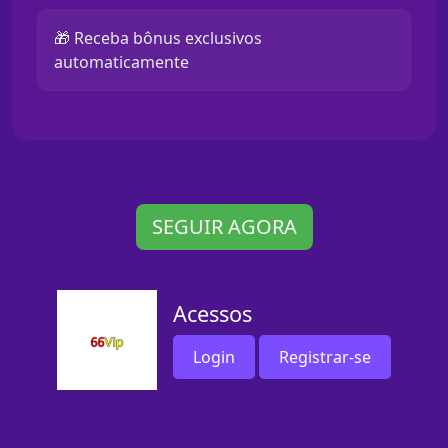
🎁 Receba bônus exclusivos
automaticamente
SEGUIR AGORA
Acessos
Login
Registrar-se