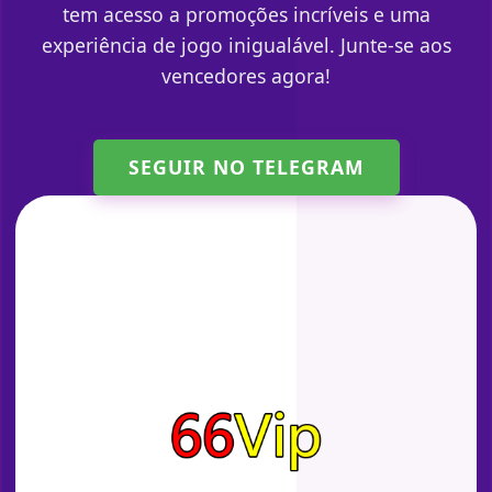
tem acesso a promoções incríveis e uma
experiência de jogo inigualável. Junte-se aos
vencedores agora!
SEGUIR NO TELEGRAM