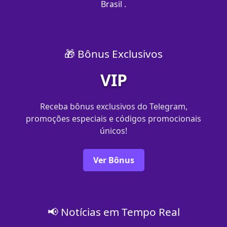
Brasil .
🎁 Bônus Exclusivos
VIP
Receba bônus exclusivos do Telegram,
promoções especiais e códigos promocionais
únicos!
Ver Bônus
📢 Notícias em Tempo Real