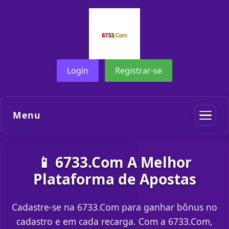
Login
Registrar-se
Menu
📱 6733.Com A Melhor
Plataforma de Apostas
Cadastre-se na 6733.Com para ganhar bônus no
cadastro e em cada recarga. Com a 6733.Com,