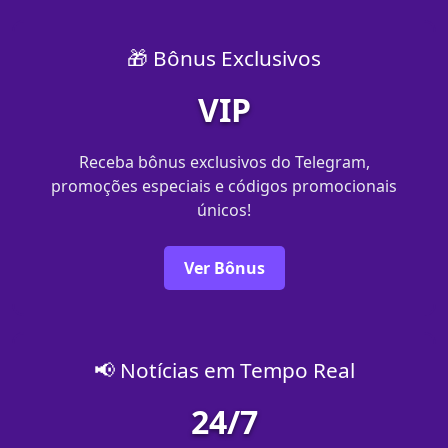
🎁 Bônus Exclusivos
VIP
Receba bônus exclusivos do Telegram,
promoções especiais e códigos promocionais
únicos!
Ver Bônus
📢 Notícias em Tempo Real
24/7