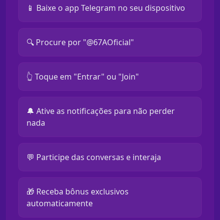
📱 Baixe o app Telegram no seu dispositivo
🔍 Procure por "@67AOficial"
👆 Toque em "Entrar" ou "Join"
🔔 Ative as notificações para não perder
nada
💬 Participe das conversas e interaja
🎁 Receba bônus exclusivos
automaticamente