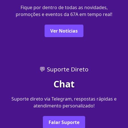
Fique por dentro de todas as novidades,
promoções e eventos da 67A em tempo real!
Ver Notícias
💬 Suporte Direto
Chat
Suporte direto via Telegram, respostas rápidas e
atendimento personalizado!
Falar Suporte