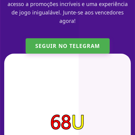
acesso a promoções incríveis e uma experiência
de jogo inigualável. Junte-se aos vencedores
agora!
SEGUIR NO TELEGRAM