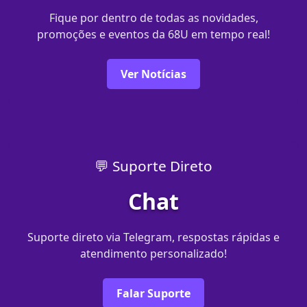
Fique por dentro de todas as novidades,
promoções e eventos da 68U em tempo real!
Ver Notícias
💬 Suporte Direto
Chat
Suporte direto via Telegram, respostas rápidas e
atendimento personalizado!
Falar Suporte