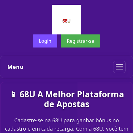
Login
Registrar-se
Menu
📱 68U A Melhor Plataforma
de Apostas
Cadastre-se na 68U para ganhar bônus no
cadastro e em cada recarga. Com a 68U, você tem