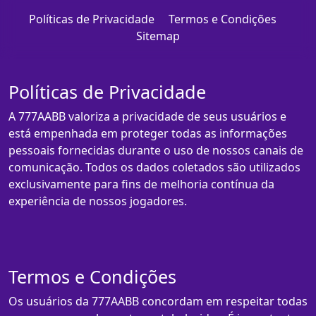
Políticas de Privacidade
Termos e Condições
Sitemap
Políticas de Privacidade
A 777AABB valoriza a privacidade de seus usuários e
está empenhada em proteger todas as informações
pessoais fornecidas durante o uso de nossos canais de
comunicação. Todos os dados coletados são utilizados
exclusivamente para fins de melhoria contínua da
experiência de nossos jogadores.
Termos e Condições
Os usuários da 777AABB concordam em respeitar todas