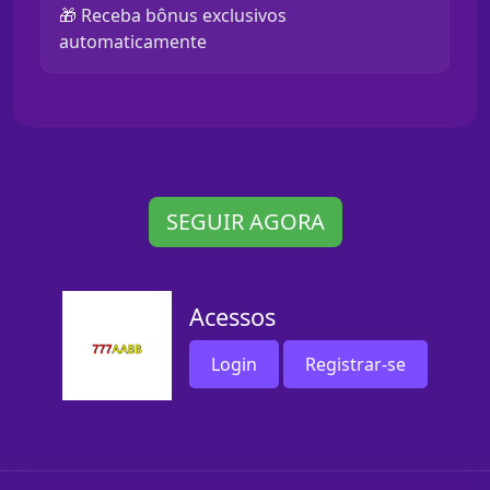
🎁 Receba bônus exclusivos
automaticamente
SEGUIR AGORA
Acessos
Login
Registrar-se